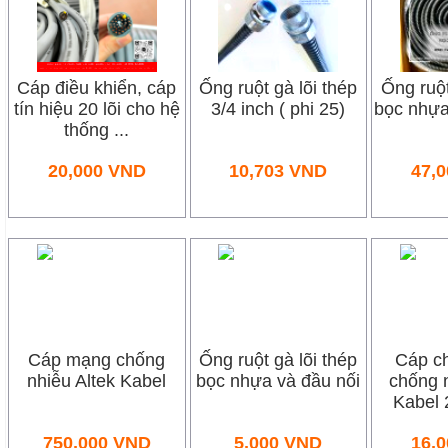
Cáp điều khiển, cáp
Ống ruột gà lõi thép
Ống ruột
tín hiệu 20 lõi cho hệ
3/4 inch ( phi 25)
bọc nhựa
thống ...
20,000
VND
10,703
VND
47,0
Cáp mạng chống
Ống ruột gà lõi thép
Cáp c
nhiễu Altek Kabel
bọc nhựa và đầu nối
chống n
Kabel
750,000
VND
5,000
VND
16,0