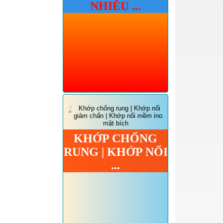
NHIỄU ...
KHỚP CHỐNG
RUNG | KHỚP NỐI
...