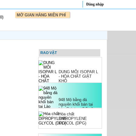
Đăng nhập
MỞ GIAN HÀNG MIỄN PHÍ
0)
Bán thùng rác con thú
cực ngộ nghĩnh dùng
cho công viên, trường
học.
Hàng nhập khẩu cáp
điều khiển lõi mềm
RAO VẶT
Altek kabel
DUNG MÔI ISOPAR L
- HÓA CHẤT GIẶT
KHÔ
948 Mộ bằng đá
nguyên khối bán tại
Lào Cai, tam 3 5 năm
cấp sơn hậu bành
Hóa chất
DIPROPYLENE
GLYCOL (DPG)