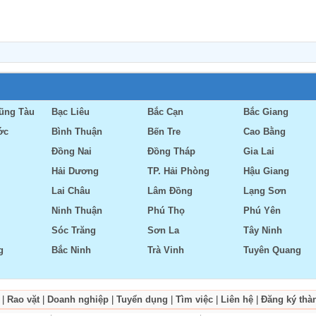
Vũng Tàu
Bạc Liêu
Bắc Cạn
Bắc Giang
ớc
Bình Thuận
Bến Tre
Cao Bằng
Đồng Nai
Đồng Tháp
Gia Lai
Hải Dương
TP. Hải Phòng
Hậu Giang
Lai Châu
Lâm Đồng
Lạng Sơn
Ninh Thuận
Phú Thọ
Phú Yên
Sóc Trăng
Sơn La
Tây Ninh
g
Bắc Ninh
Trà Vinh
Tuyên Quang
|
Rao vặt
|
Doanh nghiệp
|
Tuyển dụng
|
Tìm việc
|
Liên hệ
|
Đăng ký thà