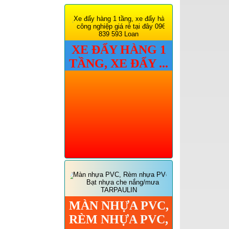
luồn dây điện giá rẻ tại
Hồ Chí Minh, Hà Nội,
Đà Nẵng
Bán thùng rác con thú
XE ĐẨY HÀNG 1
cực ngộ nghĩnh dùng
cho công viên, trường
TẦNG, XE ĐẨY ...
học.
MÀN NHỰA PVC,
RÈM NHỰA PVC,