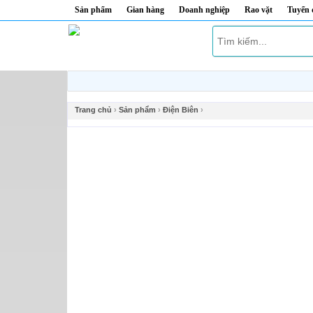
Sản phẩm
Gian hàng
Doanh nghiệp
Rao vặt
Tuyển
Trang chủ
›
Sản phẩm
›
Điện Biên
›