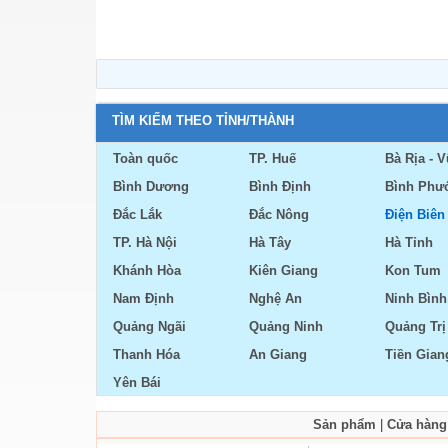
TÌM KIẾM THEO TỈNH/THÀNH
Toàn quốc
TP. Huế
Bà Rịa - 
Bình Dương
Bình Định
Bình Phư
Đắc Lắk
Đắc Nông
Điện Biên
TP. Hà Nội
Hà Tây
Hà Tỉnh
Khánh Hòa
Kiên Giang
Kon Tum
Nam Định
Nghệ An
Ninh Bình
Quảng Ngãi
Quảng Ninh
Quảng Trị
Thanh Hóa
An Giang
Tiền Gian
Yên Bái
Sản phẩm
|
Cửa hàng