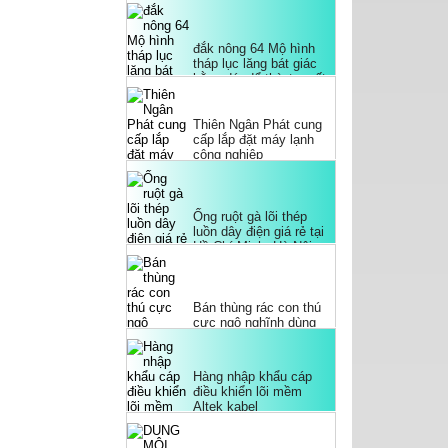
đắk nông 64 Mộ hình
tháp lục lăng bát giác
bằng đá, để thờ tro cốt
Thiên Ngân Phát cung
cấp lắp đặt máy lạnh
công nghiệp
Ống ruột gà lõi thép
luồn dây điện giá rẻ tại
Hồ Chí Minh, Hà Nội,
Đà Nẵng
Bán thùng rác con thú
cực ngộ nghĩnh dùng
cho công viên, trường
học.
Hàng nhập khẩu cáp
điều khiển lõi mềm
Altek kabel