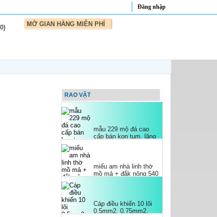
Đăng nhập
MỞ GIAN HÀNG MIỄN PHÍ
0)
Mua Nạc Đùi Heo -
Thịt Heo Nhập Khẩu
Chất Lượng Ở Đâu?
mẫu 229 mộ đá cao
RAO VẶT
cấp bán kon tum, lăng
mộ đơn giản hiện đại
miếu am nhà linh thờ
mồ mả + đắk nông 540
+ Lăng thờ đá bán lăng
mộ
Cáp điều khiển 10 lõi
0.5mm2, 0.75mm2,
1.0mm2, 1.5mm2 nhập
khẩu
Ống ruột gà luồn dây
điện lõi thép bọc nhựa
PVC đen