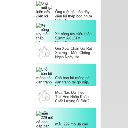
Xe nâng tay siêu thấp
51mm ACL51M
Nichilift
Gỏi Xoài Chân Gà Rút
Xương – Món Chống
Ngán Ngày Hè
Chỗ bán bộ móng sắt
đàn tranh tại gò vấp,
tphcm, sài gòn
Mua Nạc Đùi Heo -
Thịt Heo Nhập Khẩu
Chất Lượng Ở Đâu?
mẫu 229 mộ đá cao
cấp bán kon tum, lăng
mộ đơn giản hiện đại
miếu am nhà linh thờ