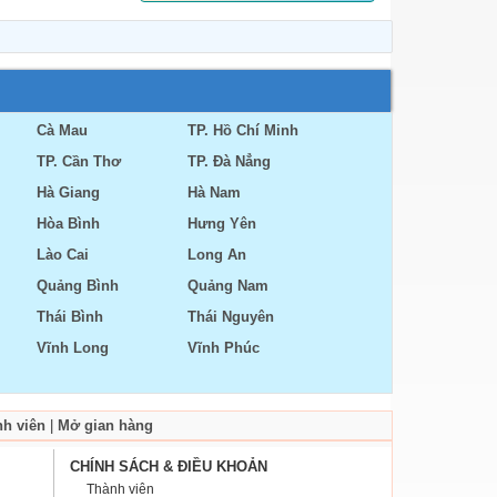
Cà Mau
TP. Hồ Chí Minh
TP. Cần Thơ
TP. Đà Nẳng
Hà Giang
Hà Nam
Hòa Bình
Hưng Yên
Lào Cai
Long An
Quảng Bình
Quảng Nam
Thái Bình
Thái Nguyên
Vĩnh Long
Vĩnh Phúc
nh viên
|
Mở gian hàng
CHÍNH SÁCH & ĐIỀU KHOẢN
Thành viên