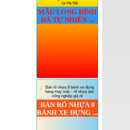
MẪU LONG ĐÌNH
ĐÁ TỰ NHIÊN ...
BÁN RỔ NHỰA 8
BÁNH XE ĐỰNG ...