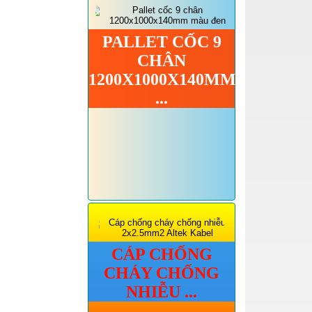
PALLET CỐC 9
CHÂN
1200X1000X140MM
...
CÁP CHỐNG
CHÁY CHỐNG
NHIỄU ...