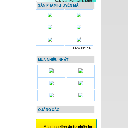
mồ mả + đắk nông 540
+ Lăng thờ đá bán lăng
SẢN PHẨM KHUYẾN MÃI
mộ
Cáp điều khiển 10 lõi
0.5mm2, 0.75mm2,
1.0mm2, 1.5mm2 nhập
khẩu
Ống ruột gà luồn dây
điện lõi thép bọc nhựa
PVC đen
Xem tất cả...
MUA NHIỀU NHẤT
Xe nâng tay siêu thấp
51mm ACL51M
Nichilift
Gỏi Xoài Chân Gà Rút
Xương – Món Chống
Ngán Ngày Hè
Chỗ bán bộ móng sắt
đàn tranh tại gò vấp,
QUẢNG CÁO
tphcm, sài gòn
Mua Nạc Đùi Heo -
Thịt Heo Nhập Khẩu
Chất Lượng Ở Đâu?