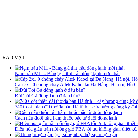
RAO VẶT
Nạm trâu M11 - Bảng giá thịt trâu đông lạnh mới nhất
Cáp 2x1.0 chống cháy Altek Kabel tại Đà Nẵng, Hà nội, Hồ C
Đùi Tỏi Gà đông lạnh ở đâu bán?
740+ cột thiên đài thờ đá bán Hà tĩnh + cây hương củng kỳ đài
Cách nấu đuôi trâu hầm thuốc bắc từ đuôi đông lạnh
Điều hòa giấu trần nối ống gió FBA tối ưu không gian thiết kế.