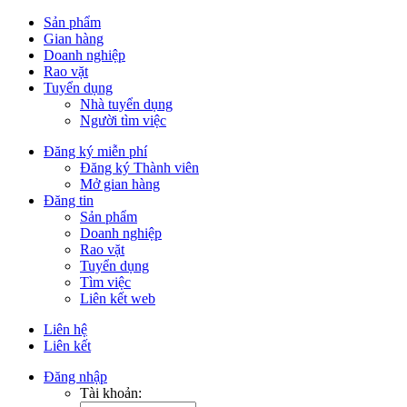
Sản phẩm
Gian hàng
Doanh nghiệp
Rao vặt
Tuyển dụng
Nhà tuyển dụng
Người tìm việc
Đăng ký miễn phí
Đăng ký Thành viên
Mở gian hàng
Đăng tin
Sản phẩm
Doanh nghiệp
Rao vặt
Tuyển dụng
Tìm việc
Liên kết web
Liên hệ
Liên kết
Đăng nhập
Tài khoản: