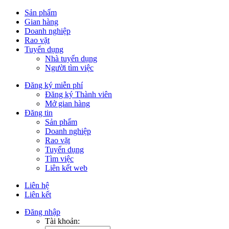
Sản phẩm
Gian hàng
Doanh nghiệp
Rao vặt
Tuyển dụng
Nhà tuyển dụng
Người tìm việc
Đăng ký miễn phí
Đăng ký Thành viên
Mở gian hàng
Đăng tin
Sản phẩm
Doanh nghiệp
Rao vặt
Tuyển dụng
Tìm việc
Liên kết web
Liên hệ
Liên kết
Đăng nhập
Tài khoản: