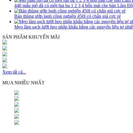
440 mẫu mộ đá có một hai ba 1 2 3 4 bốn mái che bán Lâm Đ
Bán thùng ướp lạnh công nghiệp 450l có chân giá cực rẻ
Mẹo làm sạch lưỡi heo nhập khẩu bằng các nguyên liệu tự nhi
SẢN PHẨM KHUYẾN MÃI
Xem tất cả...
MUA NHIỀU NHẤT