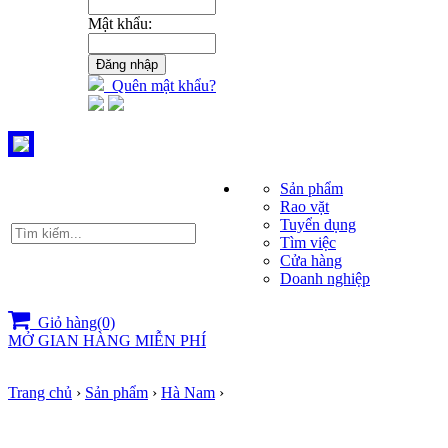
Mật khẩu:
Quên mật khẩu?
Sản phẩm
Rao vặt
Tuyển dụng
Tìm việc
Cửa hàng
Doanh nghiệp
Giỏ hàng(0)
MỞ GIAN HÀNG MIỄN PHÍ
Trang chủ
›
Sản phẩm
›
Hà Nam
›