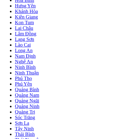
Hòa Bình
Hưng Yên
Khánh Hòa
Kiên Giang
Kon Tum
Lai Châu
Lâm Đồng
Lạng Sơn
Lào Cai
Long An
Nam Định
Nghệ An
Ninh Bình
Ninh Thuận
Phú Thọ
Phú Yên
Quảng Bình
Quảng Nam
Quảng Ngãi
Quảng Ninh
Quảng Trị
Sóc Trăng
Sơn La
Tây Ninh
Thái Bình