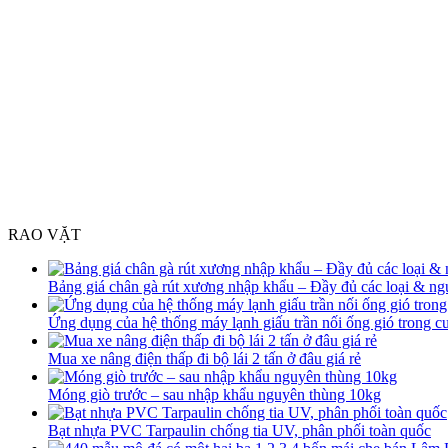
RAO VẶT
Bảng giá chân gà rút xương nhập khẩu – Đầy đủ các loại & n
Ứng dụng của hệ thống máy lạnh giấu trần nối ống gió trong c
Mua xe nâng điện thấp đi bộ lái 2 tấn ở đâu giá rẻ
Móng giò trước – sau nhập khẩu nguyên thùng 10kg
Bạt nhựa PVC Tarpaulin chống tia UV, phân phối toàn quốc