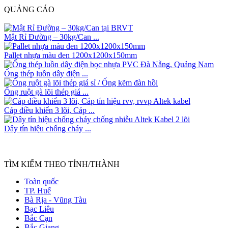
QUẢNG CÁO
Mật Rỉ Đường – 30kg/Can ...
Pallet nhựa màu đen 1200x1200x150mm
Ống thép luồn dây điện ...
Ống ruột gà lõi thép giá ...
Cáp điều khiển 3 lõi, Cáp ...
Dây tín hiệu chống cháy ...
TÌM KIẾM THEO TỈNH/THÀNH
Toàn quốc
TP. Huế
Bà Rịa - Vũng Tàu
Bạc Liêu
Bắc Cạn
Bắc Giang