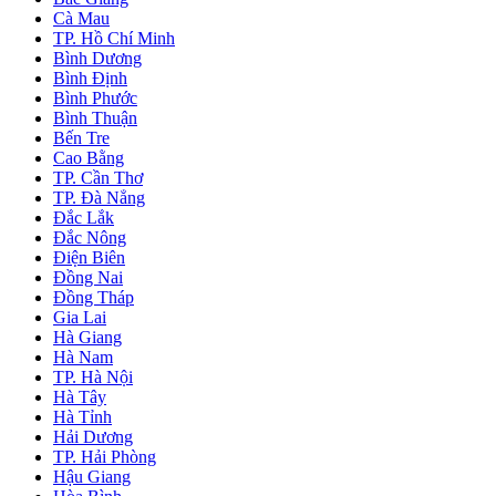
Cà Mau
TP. Hồ Chí Minh
Bình Dương
Bình Định
Bình Phước
Bình Thuận
Bến Tre
Cao Bằng
TP. Cần Thơ
TP. Đà Nẳng
Đắc Lắk
Đắc Nông
Điện Biên
Đồng Nai
Đồng Tháp
Gia Lai
Hà Giang
Hà Nam
TP. Hà Nội
Hà Tây
Hà Tỉnh
Hải Dương
TP. Hải Phòng
Hậu Giang