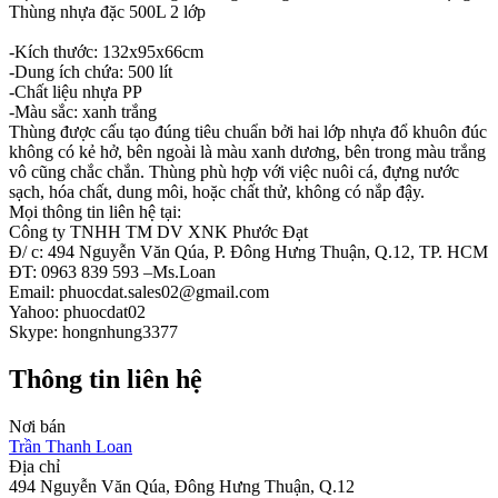
Thùng nhựa đặc 500L 2 lớp
-Kích thước: 132x95x66cm
-Dung ích chứa: 500 lít
-Chất liệu nhựa PP
-Màu sắc: xanh trắng
Thùng được cấu tạo đúng tiêu chuẩn bởi hai lớp nhựa đổ khuôn đúc
không có kẻ hở, bên ngoài là màu xanh dương, bên trong màu trắng
vô cũng chắc chắn. Thùng phù hợp với việc nuôi cá, đựng nước
sạch, hóa chất, dung môi, hoặc chất thử, không có nắp đậy.
Mọi thông tin liên hệ tại:
Công ty TNHH TM DV XNK Phước Đạt
Đ/ c: 494 Nguyễn Văn Qúa, P. Đông Hưng Thuận, Q.12, TP. HCM
ĐT: 0963 839 593 –Ms.Loan
Email: phuocdat.sales02@gmail.com
Yahoo: phuocdat02
Skype: hongnhung3377
Thông tin liên hệ
Nơi bán
Trần Thanh Loan
Địa chỉ
494 Nguyễn Văn Qúa, Đông Hưng Thuận, Q.12