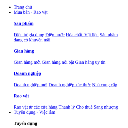
Trang chủ
Mua bán - Rao vặt
Sản phẩm
Điện tử gia dụng
Điện nước
Hóa chất, Vật liệu
Sản phẩm
đang có khuyến mãi
Gian hàng
Gian hàng mới
Gian hàng nổi bật
Gian hàng uy tín
Doanh nghiệp
Doanh nghiệp mới
Doanh nghiệp xác thực
Nhà cung cấp
Rao vặt
Rao vặt từ các cửa hàng
Thanh lý
Cho thuê
Sang nhượng
Tuyển dụng - Việc làm
Tuyển dụng