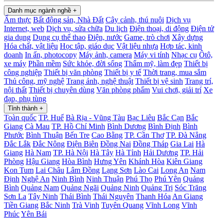
Danh mục ngành nghề
+
Ẩm thực
Bất động sản, Nhà Đất
Cây cảnh, thú nuôi
Dịch vụ
Internet, web
Dịch vụ, sửa chữa
Du lịch
Điện thoại, di động
Điện tử
gia dụng
Dụng cụ thể thao
Điện, nước
Game, trò chơi
Xây dựng
Hóa chất, vật liệu
Học tập, giáo dục
Vật liệu nhựa
Hợp tác, kinh
doanh
In ấn, photocopy
Máy ảnh, camera
Máy vi tính
Nhạc cụ
Ôtô,
xe máy
Phần mềm
Sức khỏe, đời sống
Thẩm mỹ, làm đẹp
Thiết bị
công nghiệp
Thiết bị văn phòng
Thiết bị y tế
Thời trang, mua sắm
Thủ công, mỹ nghệ
Trang ảnh, nghệ thuật
Thiết bị vệ sinh
Trang trí,
nội thất
Thiết bị chuyên dùng
Văn phòng phẩm
Vui chơi, giải trí
Xe
đạp, phụ tùng
Tỉnh thành
+
Toàn quốc
TP. Huế
Bà Rịa - Vũng Tàu
Bạc Liêu
Bắc Cạn
Bắc
Giang
Cà Mau
TP. Hồ Chí Minh
Bình Dương
Bình Định
Bình
Phước
Bình Thuận
Bến Tre
Cao Bằng
TP. Cần Thơ
TP. Đà Nẳng
Đắc Lắk
Đắc Nông
Điện Biên
Đồng Nai
Đồng Tháp
Gia Lai
Hà
Giang
Hà Nam
TP. Hà Nội
Hà Tây
Hà Tỉnh
Hải Dương
TP. Hải
Phòng
Hậu Giang
Hòa Bình
Hưng Yên
Khánh Hòa
Kiên Giang
Kon Tum
Lai Châu
Lâm Đồng
Lạng Sơn
Lào Cai
Long An
Nam
Định
Nghệ An
Ninh Bình
Ninh Thuận
Phú Thọ
Phú Yên
Quảng
Bình
Quảng Nam
Quảng Ngãi
Quảng Ninh
Quảng Trị
Sóc Trăng
Sơn La
Tây Ninh
Thái Bình
Thái Nguyên
Thanh Hóa
An Giang
Tiền Giang
Bắc Ninh
Trà Vinh
Tuyên Quang
Vĩnh Long
Vĩnh
Phúc
Yên Bái