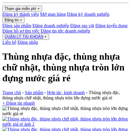
Tham gia miễn phí
+
Đăng ký thành viên
Mở gian hàng
Đăng ký doanh nghiệp
Đăng tin
+
Đăng sản phẩm
Đăng doanh nghiệp
Đăng rao vặt
Đăng tuyển dụng
Đăng hồ sơ tìm việc
Đăng tin tức doanh nghiệp
QUẢN LÝ TÀI KHOẢN
+
Liên hệ
Đăng nhập
Thùng nhựa đặc, thùng nhựa
chữ nhật, thùng nhựa tròn lớn
đựng nước giá rẻ
Trang chủ
›
Sản phẩm
›
Hợp tác, kinh doanh
›
Thùng nhựa đặc,
thùng nhựa chữ nhật, thùng nhựa tròn lớn đựng nước giá rẻ
+ Đăng tin nhanh