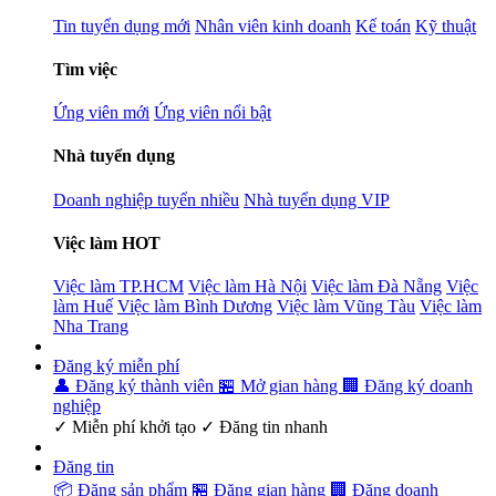
Tin tuyển dụng mới
Nhân viên kinh doanh
Kế toán
Kỹ thuật
Tìm việc
Ứng viên mới
Ứng viên nổi bật
Nhà tuyển dụng
Doanh nghiệp tuyển nhiều
Nhà tuyển dụng VIP
Việc làm HOT
Việc làm TP.HCM
Việc làm Hà Nội
Việc làm Đà Nẵng
Việc
làm Huế
Việc làm Bình Dương
Việc làm Vũng Tàu
Việc làm
Nha Trang
Đăng ký miễn phí
👤 Đăng ký thành viên
🏪 Mở gian hàng
🏢 Đăng ký doanh
nghiệp
✓ Miễn phí khởi tạo ✓ Đăng tin nhanh
Đăng tin
📦 Đăng sản phẩm
🏪 Đăng gian hàng
🏢 Đăng doanh