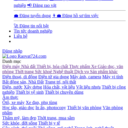
nghiệp
📢 Đăng rao vặt
💼 Đăng tuyển dụng
👨‍💼 Đăng hồ sơ tìm việc
🚀 Đăng tin nổi bật
Tin tức doanh nghiệp
Liên hệ
Đăng nhập
Danh mục
Điện máy
Nhà đất
Thiết bị, hóa chất
Thực phẩm
Xe
Giáo dục, văn
phòng
Thời trang
Sức khoẻ
Nghệ thuật
Dịch vụ
Sản phẩm khác
Điện thoại, di động
Điện tử gia dụng
Máy ảnh, camera
Máy vi tính
Bất động sản, Nhà Đất
Trang trí, nội thất
Điện, nước
Xây dựng
Hóa chất, vật liệu
Vật liệu nhựa
Thiết bị công
nghiệp
Thiết bị vệ sinh
Thiết bị chuyên dùng
Ẩm thực
Ôtô, xe máy
Xe đạp, phụ tùng
Học tập, giáo dục
In ấn, photocopy
Thiết bị văn phòng
Văn phòng
phẩm
Thẩm mỹ, làm đẹp
Thời trang, mua sắm
Sức khỏe, đời sống
Thiết bị y tế