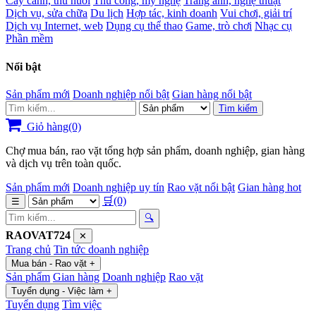
Cây cảnh, thú nuôi
Thủ công, mỹ nghệ
Trang ảnh, nghệ thuật
Dịch vụ, sửa chữa
Du lịch
Hợp tác, kinh doanh
Vui chơi, giải trí
Dịch vụ Internet, web
Dụng cụ thể thao
Game, trò chơi
Nhạc cụ
Phần mềm
Nổi bật
Sản phẩm mới
Doanh nghiệp nổi bật
Gian hàng nổi bật
Tìm kiếm
Giỏ hàng(0)
Chợ mua bán, rao vặt tổng hợp sản phẩm, doanh nghiệp, gian hàng
và dịch vụ trên toàn quốc.
Sản phẩm mới
Doanh nghiệp uy tín
Rao vặt nổi bật
Gian hàng hot
🛒
(0)
☰
🔍
RAOVAT724
✕
Trang chủ
Tin tức doanh nghiệp
Mua bán - Rao vặt
+
Sản phẩm
Gian hàng
Doanh nghiệp
Rao vặt
Tuyển dụng - Việc làm
+
Tuyển dụng
Tìm việc