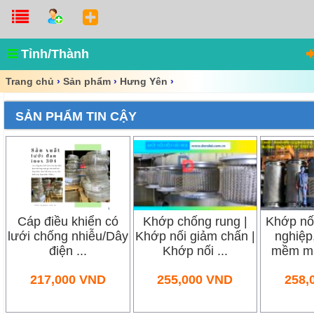
Tỉnh/Thành
Trang chủ
›
Sản phẩm
›
Hưng Yên
›
SẢN PHẨM TIN CẬY
Cáp điều khiển có
Khớp chống rung |
Khớp nố
lưới chống nhiễu/Dây
Khớp nối giảm chấn |
nghiệp
điện ...
Khớp nối ...
mềm má
217,000
VND
255,000
VND
258,