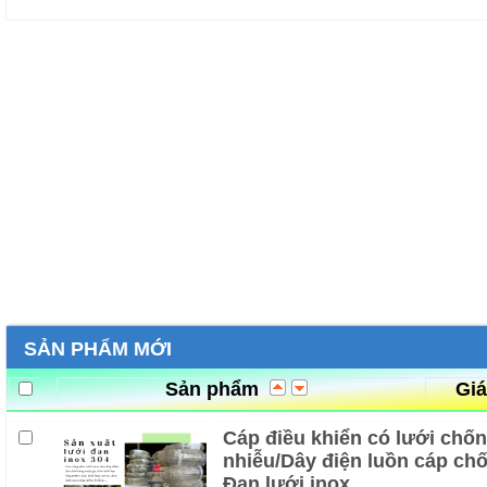
SẢN PHẨM MỚI
Sản phẩm
Gi
Cáp điều khiển có lưới chố
nhiễu/Dây điện luồn cáp ch
Đan lưới inox