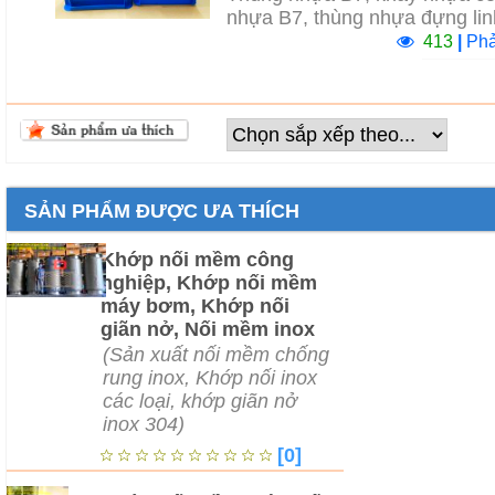
nhựa B7, thùng nhựa đựng lin
413
|
Phả
SẢN PHẨM ĐƯỢC ƯA THÍCH
Khớp nối mềm công
nghiệp, Khớp nối mềm
máy bơm, Khớp nối
giãn nở, Nối mềm inox
(Sản xuất nối mềm chống
rung inox, Khớp nối inox
các loại, khớp giãn nở
inox 304)
[0]