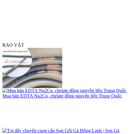
Xóc Đĩa Online: Khám Phá Ưu Điểm Vượt Trội của Trải Nghiệm Đi
RAO VẶT
Mua bán EDTA Na2Cu, chelate đồng nguyên liệu Trung Quốc
Dây cáp điều khiển Altek Kabel có lưới chống nhiễu
Tại đây chuyên cung cấp Sụn Gối Gà Đông Lạnh | Sụn Gà