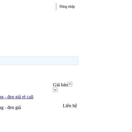
Đăng nhập
Giá bán
- đen giá rẻ call
Liên hệ
g - đen giá