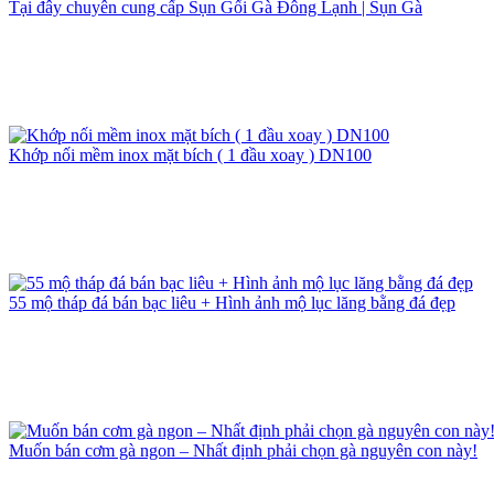
Khớp nối mềm inox mặt bích ( 1 đầu xoay ) DN100
55 mộ tháp đá bán bạc liêu + Hình ảnh mộ lục lăng bằng đá đẹp
Muốn bán cơm gà ngon – Nhất định phải chọn gà nguyên con này!
Bán thùng đá du lich, thùng ướp đá, thùng ướp bia giá sỉ