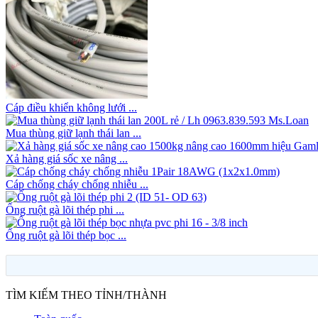
Muốn bán cơm gà ngon – Nhất định phải chọn gà nguyên con này!
Bán thùng đá du lich, thùng ướp đá, thùng ướp bia giá sỉ
Cáp điều khiển không lưới ...
Mua thùng giữ lạnh thái lan ...
Xả hàng giá sốc xe nâng ...
Cáp chống cháy chống nhiễu ...
Ống ruột gà lõi thép phi ...
Ống ruột gà lõi thép bọc ...
Xóc Đĩa Online: Khám Phá Ưu Điểm Vượt Trội của Trải Nghiệm Đi
TÌM KIẾM THEO TỈNH/THÀNH