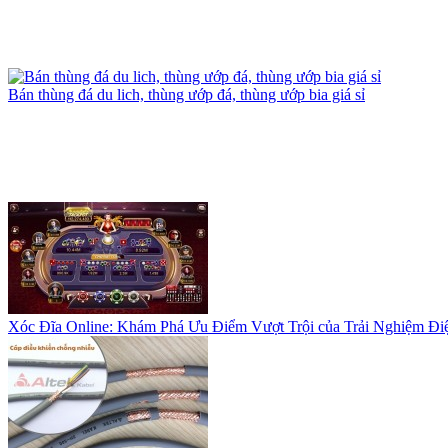
Xóc Đĩa Online: Khám Phá Ưu Điểm Vượt Trội của Trải Nghiệm Đi
Mua bán EDTA Na2Cu, chelate đồng nguyên liệu Trung Quốc
Dây cáp điều khiển Altek Kabel có lưới chống nhiễu