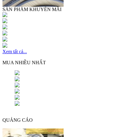
SẢN PHẨM KHUYẾN MÃI
Tại đây chuyên cung cấp Sụn Gối Gà Đông Lạnh | Sụn Gà
Xem tất cả...
Khớp nối mềm inox mặt bích ( 1 đầu xoay ) DN100
MUA NHIỀU NHẤT
55 mộ tháp đá bán bạc liêu + Hình ảnh mộ lục lăng bằng đá đẹp
QUẢNG CÁO