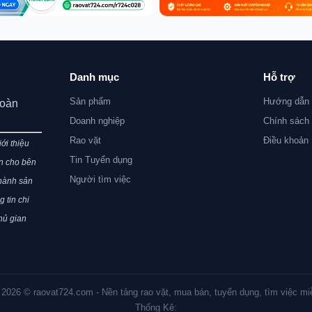
Danh mục
Hỗ trợ
Sản phẩm
Hướng dẫn 
toàn
Doanh nghiệp
Chính sách
Rao vặt
Điều khoản
ới thiệu
Tin Tuyển dụng
ện cho bên
Người tìm việc
 hành sản
 tin chi
chủ gian
 2026 © raovat724.com - Nền tảng rao vặt, mua bán, tuyển dụng, tìm việc mi
Thống Kê: