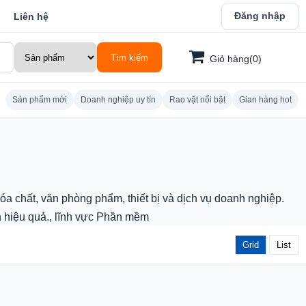
Đăng nhập
Liên hệ
Tìm kiếm
Giỏ hàng(0)
Sản phẩm mới
Doanh nghiệp uy tín
Rao vặt nổi bật
Gian hàng hot
óa chất, văn phòng phẩm, thiết bị và dịch vụ doanh nghiệp.
n hiệu quả., lĩnh vực Phần mềm
Grid
List