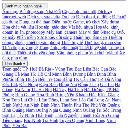
Danh mục ngành nghề
+
Ẩm thực
Bất động sản, Nhà Đất
Cây cảnh, thú nuôi
Dịch vụ
Internet, web
Dịch vụ, sửa chữa
Du lịch
Điện thoại, di động
Điện tử
gia dụng
Dụng cụ thể thao
Điện, nước
Game, trò chơi
Xây dựng
Hóa chất, vật liệu
Học tập, giáo dục
Vật liệu nhựa
Hợp tác, kinh
doanh
In ấn, photocopy
Máy ảnh, camera
Máy vi tính
Nhạc cụ
Ôtô,
xe máy
Phần mềm
Sức khỏe, đời sống
Thẩm mỹ, làm đẹp
Thiết bị
công nghiệp
Thiết bị văn phòng
Thiết bị y tế
Thời trang, mua sắm
Thủ công, mỹ nghệ
Trang ảnh, nghệ thuật
Thiết bị vệ sinh
Trang trí,
nội thất
Thiết bị chuyên dùng
Văn phòng phẩm
Vui chơi, giải trí
Xe
đạp, phụ tùng
Tỉnh thành
+
Toàn quốc
TP. Huế
Bà Rịa - Vũng Tàu
Bạc Liêu
Bắc Cạn
Bắc
Giang
Cà Mau
TP. Hồ Chí Minh
Bình Dương
Bình Định
Bình
Phước
Bình Thuận
Bến Tre
Cao Bằng
TP. Cần Thơ
TP. Đà Nẳng
Đắc Lắk
Đắc Nông
Điện Biên
Đồng Nai
Đồng Tháp
Gia Lai
Hà
Giang
Hà Nam
TP. Hà Nội
Hà Tây
Hà Tỉnh
Hải Dương
TP. Hải
Phòng
Hậu Giang
Hòa Bình
Hưng Yên
Khánh Hòa
Kiên Giang
Kon Tum
Lai Châu
Lâm Đồng
Lạng Sơn
Lào Cai
Long An
Nam
Định
Nghệ An
Ninh Bình
Ninh Thuận
Phú Thọ
Phú Yên
Quảng
Bình
Quảng Nam
Quảng Ngãi
Quảng Ninh
Quảng Trị
Sóc Trăng
Sơn La
Tây Ninh
Thái Bình
Thái Nguyên
Thanh Hóa
An Giang
Tiền Giang
Bắc Ninh
Trà Vinh
Tuyên Quang
Vĩnh Long
Vĩnh
Phúc
Yên Bái