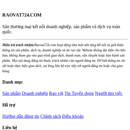
RAOVAT724.COM
Sàn thương mại kết nối doanh nghiệp, sản phẩm và dịch vụ toàn
quốc.
Miễn trừ trách nhiệm:
Raovat724.com hoạt động như một nền tảng kết nối và giới thiệu
thông tin sản phẩm, dịch vụ, doanh nghiệp và tin rao vặt. Website không đại diện cho bên
bán, không tham gia vào quá trình giao dịch, thanh toán, vận chuyển hoặc bảo hành sản
phẩm. Mọi nội dung đăng tải thuộc trách nhiệm của người đăng tin. Để biết thông tin chi
tiết hoặc thực hiện giao dịch, vui lòng liên hệ trực tiếp với người đăng tin hoặc chủ gian
hàng.
Danh mục
Sản phẩm
Doanh nghiệp
Rao vặt
Tin Tuyển dụng
Người tìm việc
Hỗ trợ
Hướng dẫn đăng tin
Chính sách
Điều khoản
Liên hệ