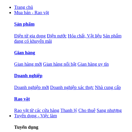
Trang chủ
Mua bán - Rao vặt
Sản phẩm
Điện tử gia dụng
Điện nước
Hóa chất, Vật liệu
Sản phẩm
đang có khuyến mãi
Gian hàng
Gian hàng mới
Gian hàng nổi bật
Gian hàng uy tín
Doanh nghiệp
Doanh nghiệp mới
Doanh nghiệp xác thực
Nhà cung cấp
Rao vặt
Rao vặt từ các cửa hàng
Thanh lý
Cho thuê
Sang nhượng
Tuyển dụng - Việc làm
Tuyển dụng