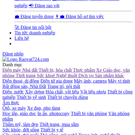
nghiệp
📢 Đăng rao vặt
💼 Đăng tuyển dụng
👨‍💼 Đăng hồ sơ tìm việc
🚀 Đăng tin nổi bật
Tin tức doanh nghiệp
Liên hệ
Đăng nhập
Danh mục
Điện máy
Nhà đất
Thiết bị, hóa chất
Thực phẩm
Xe
Giáo dục, văn
phòng
Thời trang
Sức khoẻ
Nghệ thuật
Dịch vụ
Sản phẩm khác
Điện thoại, di động
Điện tử gia dụng
Máy ảnh, camera
Máy vi tính
Bất động sản, Nhà Đất
Trang trí, nội thất
Điện, nước
Xây dựng
Hóa chất, vật liệu
Vật liệu nhựa
Thiết bị công
nghiệp
Thiết bị vệ sinh
Thiết bị chuyên dùng
Ẩm thực
Ôtô, xe máy
Xe đạp, phụ tùng
Học tập, giáo dục
In ấn, photocopy
Thiết bị văn phòng
Văn phòng
phẩm
Thẩm mỹ, làm đẹp
Thời trang, mua sắm
Sức khỏe, đời sống
Thiết bị y tế