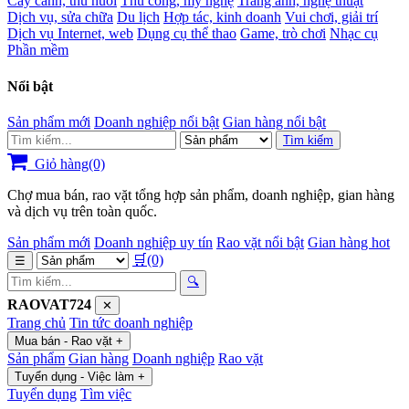
Cây cảnh, thú nuôi
Thủ công, mỹ nghệ
Trang ảnh, nghệ thuật
Dịch vụ, sửa chữa
Du lịch
Hợp tác, kinh doanh
Vui chơi, giải trí
Dịch vụ Internet, web
Dụng cụ thể thao
Game, trò chơi
Nhạc cụ
Phần mềm
Nổi bật
Sản phẩm mới
Doanh nghiệp nổi bật
Gian hàng nổi bật
Tìm kiếm
Giỏ hàng(0)
Chợ mua bán, rao vặt tổng hợp sản phẩm, doanh nghiệp, gian hàng
và dịch vụ trên toàn quốc.
Sản phẩm mới
Doanh nghiệp uy tín
Rao vặt nổi bật
Gian hàng hot
🛒
(0)
☰
🔍
RAOVAT724
✕
Trang chủ
Tin tức doanh nghiệp
Mua bán - Rao vặt
+
Sản phẩm
Gian hàng
Doanh nghiệp
Rao vặt
Tuyển dụng - Việc làm
+
Tuyển dụng
Tìm việc