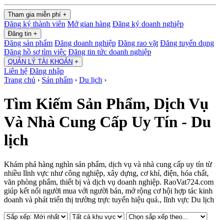
Tham gia miễn phí
+
Đăng ký thành viên
Mở gian hàng
Đăng ký doanh nghiệp
Đăng tin
+
Đăng sản phẩm
Đăng doanh nghiệp
Đăng rao vặt
Đăng tuyển dụng
Đăng hồ sơ tìm việc
Đăng tin tức doanh nghiệp
QUẢN LÝ TÀI KHOẢN
+
Liên hệ
Đăng nhập
Trang chủ
›
Sản phẩm
›
Du lịch
›
Tìm Kiếm Sản Phẩm, Dịch Vụ
Và Nhà Cung Cấp Uy Tín - Du
lịch
Khám phá hàng nghìn sản phẩm, dịch vụ và nhà cung cấp uy tín từ
nhiều lĩnh vực như công nghiệp, xây dựng, cơ khí, điện, hóa chất,
văn phòng phẩm, thiết bị và dịch vụ doanh nghiệp. RaoVat724.com
giúp kết nối người mua với người bán, mở rộng cơ hội hợp tác kinh
doanh và phát triển thị trường trực tuyến hiệu quả., lĩnh vực Du lịch