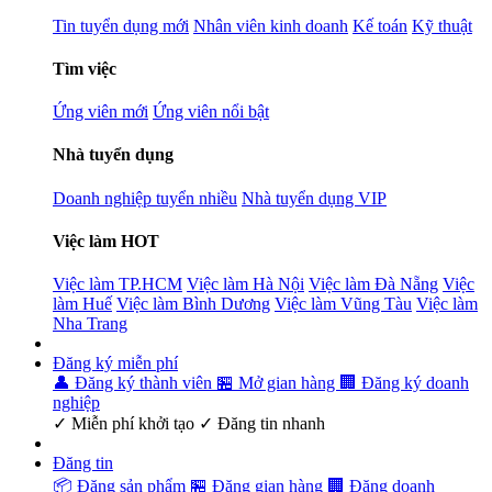
Tin tuyển dụng mới
Nhân viên kinh doanh
Kế toán
Kỹ thuật
Tìm việc
Ứng viên mới
Ứng viên nổi bật
Nhà tuyển dụng
Doanh nghiệp tuyển nhiều
Nhà tuyển dụng VIP
Việc làm HOT
Việc làm TP.HCM
Việc làm Hà Nội
Việc làm Đà Nẵng
Việc
làm Huế
Việc làm Bình Dương
Việc làm Vũng Tàu
Việc làm
Nha Trang
Đăng ký miễn phí
👤 Đăng ký thành viên
🏪 Mở gian hàng
🏢 Đăng ký doanh
nghiệp
✓ Miễn phí khởi tạo ✓ Đăng tin nhanh
Đăng tin
📦 Đăng sản phẩm
🏪 Đăng gian hàng
🏢 Đăng doanh