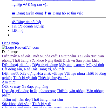
nghiệp
📢 Đăng rao vặt
💼 Đăng tuyển dụng
👨‍💼 Đăng hồ sơ tìm việc
🚀 Đăng tin nổi bật
Tin tức doanh nghiệp
Liên hệ
Đăng nhập
Danh mục
Điện máy
Nhà đất
Thiết bị, hóa chất
Thực phẩm
Xe
Giáo dục, văn
phòng
Thời trang
Sức khoẻ
Nghệ thuật
Dịch vụ
Sản phẩm khác
Điện thoại, di động
Điện tử gia dụng
Máy ảnh, camera
Máy vi tính
Bất động sản, Nhà Đất
Trang trí, nội thất
Điện, nước
Xây dựng
Hóa chất, vật liệu
Vật liệu nhựa
Thiết bị công
nghiệp
Thiết bị vệ sinh
Thiết bị chuyên dùng
Ẩm thực
Ôtô, xe máy
Xe đạp, phụ tùng
Học tập, giáo dục
In ấn, photocopy
Thiết bị văn phòng
Văn phòng
phẩm
Thẩm mỹ, làm đẹp
Thời trang, mua sắm
Sức khỏe, đời sống
Thiết bị y tế