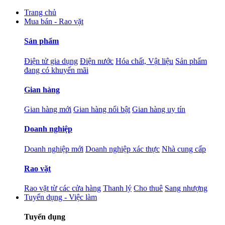
Trang chủ
Mua bán - Rao vặt
Sản phẩm
Điện tử gia dụng
Điện nước
Hóa chất, Vật liệu
Sản phẩm
đang có khuyến mãi
Gian hàng
Gian hàng mới
Gian hàng nổi bật
Gian hàng uy tín
Doanh nghiệp
Doanh nghiệp mới
Doanh nghiệp xác thực
Nhà cung cấp
Rao vặt
Rao vặt từ các cửa hàng
Thanh lý
Cho thuê
Sang nhượng
Tuyển dụng - Việc làm
Tuyển dụng