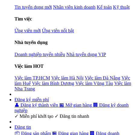
Tin tuyển dụng mới
Nhân viên kinh doanh
Kế toán
Kỹ thuật
Tìm việc
Ứng viên mới
Ứng viên nổi bật
Nhà tuyển dụng
Doanh nghiệp tuyển nhiều
Nhà tuyển dụng VIP
Việc làm HOT
Việc làm TP.HCM
Việc làm Hà Nội
Việc làm Đà Nẵng
Việc
làm Huế
Việc làm Bình Dương
Việc làm Vũng Tàu
Việc làm
Nha Trang
Đăng ký miễn phí
👤 Đăng ký thành viên
🏪 Mở gian hàng
🏢 Đăng ký doanh
nghiệp
✓ Miễn phí khởi tạo ✓ Đăng tin nhanh
Đăng tin
📦 Đăng sản phẩm
🏪 Đăng gian hàng
🏢 Đăng doanh