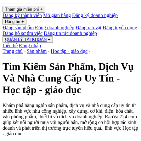
Tham gia miễn phí
+
Đăng ký thành viên
Mở gian hàng
Đăng ký doanh nghiệp
Đăng tin
+
Đăng sản phẩm
Đăng doanh nghiệp
Đăng rao vặt
Đăng tuyển dụng
Đăng hồ sơ tìm việc
Đăng tin tức doanh nghiệp
QUẢN LÝ TÀI KHOẢN
+
Liên hệ
Đăng nhập
Trang chủ
›
Sản phẩm
›
Học tập - giáo dục
›
Tìm Kiếm Sản Phẩm, Dịch Vụ
Và Nhà Cung Cấp Uy Tín -
Học tập - giáo dục
Khám phá hàng nghìn sản phẩm, dịch vụ và nhà cung cấp uy tín từ
nhiều lĩnh vực như công nghiệp, xây dựng, cơ khí, điện, hóa chất,
văn phòng phẩm, thiết bị và dịch vụ doanh nghiệp. RaoVat724.com
giúp kết nối người mua với người bán, mở rộng cơ hội hợp tác kinh
doanh và phát triển thị trường trực tuyến hiệu quả., lĩnh vực Học tập
- giáo dục