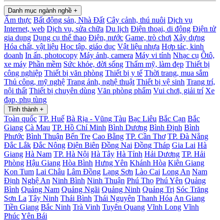
Danh mục ngành nghề
+
Ẩm thực
Bất động sản, Nhà Đất
Cây cảnh, thú nuôi
Dịch vụ
Internet, web
Dịch vụ, sửa chữa
Du lịch
Điện thoại, di động
Điện tử
gia dụng
Dụng cụ thể thao
Điện, nước
Game, trò chơi
Xây dựng
Hóa chất, vật liệu
Học tập, giáo dục
Vật liệu nhựa
Hợp tác, kinh
doanh
In ấn, photocopy
Máy ảnh, camera
Máy vi tính
Nhạc cụ
Ôtô,
xe máy
Phần mềm
Sức khỏe, đời sống
Thẩm mỹ, làm đẹp
Thiết bị
công nghiệp
Thiết bị văn phòng
Thiết bị y tế
Thời trang, mua sắm
Thủ công, mỹ nghệ
Trang ảnh, nghệ thuật
Thiết bị vệ sinh
Trang trí,
nội thất
Thiết bị chuyên dùng
Văn phòng phẩm
Vui chơi, giải trí
Xe
đạp, phụ tùng
Tỉnh thành
+
Toàn quốc
TP. Huế
Bà Rịa - Vũng Tàu
Bạc Liêu
Bắc Cạn
Bắc
Giang
Cà Mau
TP. Hồ Chí Minh
Bình Dương
Bình Định
Bình
Phước
Bình Thuận
Bến Tre
Cao Bằng
TP. Cần Thơ
TP. Đà Nẳng
Đắc Lắk
Đắc Nông
Điện Biên
Đồng Nai
Đồng Tháp
Gia Lai
Hà
Giang
Hà Nam
TP. Hà Nội
Hà Tây
Hà Tỉnh
Hải Dương
TP. Hải
Phòng
Hậu Giang
Hòa Bình
Hưng Yên
Khánh Hòa
Kiên Giang
Kon Tum
Lai Châu
Lâm Đồng
Lạng Sơn
Lào Cai
Long An
Nam
Định
Nghệ An
Ninh Bình
Ninh Thuận
Phú Thọ
Phú Yên
Quảng
Bình
Quảng Nam
Quảng Ngãi
Quảng Ninh
Quảng Trị
Sóc Trăng
Sơn La
Tây Ninh
Thái Bình
Thái Nguyên
Thanh Hóa
An Giang
Tiền Giang
Bắc Ninh
Trà Vinh
Tuyên Quang
Vĩnh Long
Vĩnh
Phúc
Yên Bái