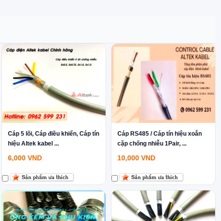
Cáp 5 lõi, Cáp điều khiển, Cáp tín
Cáp RS485 / Cáp tín hiệu xoắn
hiệu Altek kabel ...
cặp chống nhiễu 1Pair, ...
6,000
VND
10,000
VND