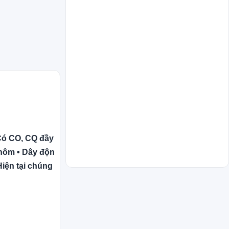
 Có CO, CQ đầy
nhôm • Dây độn
iện tại chúng