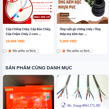
Cáp Chống Cháy, Cáp Báo Cháy,
Ống ruột gà chống cháy / Ống
Cáp Chậm Cháy 2 core ...
thép mạ kẽm bọc ...
10,000
VND
5,000
VND
SẢN PHẨM CÙNG DANH MỤC