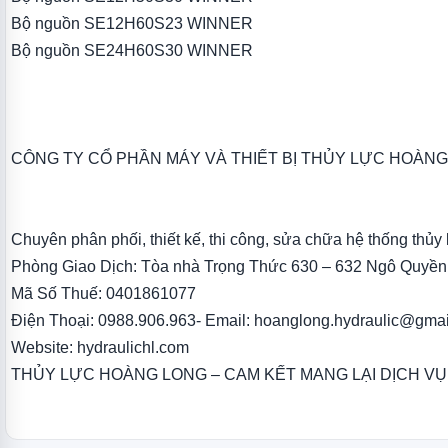
Bộ nguồn SE12H60S23 WINNER
Bộ nguồn SE24H60S30 WINNER
CÔNG TY CỔ PHẦN MÁY VÀ THIẾT BỊ THỦY LỰC HOÀN
Chuyên phân phối, thiết kế, thi công, sửa chữa hệ thống thủy l
Phòng Giao Dịch: Tòa nhà Trọng Thức 630 – 632 Ngô Quyền 
Mã Số Thuế: 0401861077
Điện Thoại: 0988.906.963- Email: hoanglong.hydraulic@gma
Website: hydraulichl.com
THỦY LỰC HOÀNG LONG – CAM KẾT MANG LẠI DỊCH V