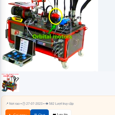
📍 Nơi rao • 🕒 27-07-2023 • 👁 582 Lượt truy cập
❤️ Lưu tin