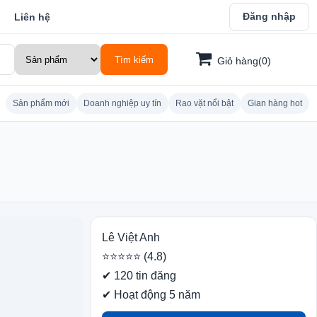
Đăng nhập
Liên hệ
Tìm kiếm
Giỏ hàng(0)
Sản phẩm mới
Doanh nghiệp uy tín
Rao vặt nổi bật
Gian hàng hot
Lê Việt Anh
⭐⭐⭐⭐⭐ (4.8)
✔ 120 tin đăng
✔ Hoạt động 5 năm