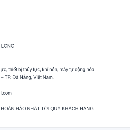
G LONG
ực, thiết bị thủy lực, khí nén, máy tự động hóa
– TP. Ðà Nẵng, Việt Nam.
il.com
Ụ HOÀN HẢO NHẤT TỚI QUÝ KHÁCH HÀNG