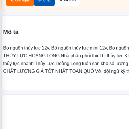
📞 Gọi ngay
💬 Chat
Mô tả
Bộ nguồn thủy lực 12v, Bộ nguồn thủy lực mini 12v, Bộ ng
THỦY LỰC HOÀNG LONG Nhà phân phối thiết bị thủy lực Khí N
thủy lực nhanh Thủy Lực Hoàng Long luôn sẵn kho số lượng
CHẤT LƯỢNG GIÁ TỐT NHẤT TOÀN QUỐ Với đội ngữ kỹ thuậ