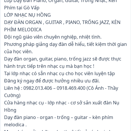
Lớp Dạy Đàn Piano, Organ, Guitar, Trống Nhạc, Kèn
Phím tại Gò Vấp
LỚP NHẠC NỤ HỒNG
DẠY ĐÀN ORGAN , GUITAR , PIANO, TRỐNG JAZZ, KÈN
PHÍM MELODICA
Đội ngũ giáo viên chuyên nghiệp, nhiệt tình.
Phương pháp giảng dạy đàn dễ hiểu, tiết kiệm thời gian
của học viên.
Dạy đàn organ, guitar, piano, trống jazz sẽ được thực
hành trực tiếp trên nhạc cụ mà bạn học !
Tại lớp nhạc có sẵn nhạc cụ cho học viên luyện tập
Đăng ký ngay để được hưởng nhiều ưu đãi.
Liên hệ : 0982.013.406 – 0918.469.400 (Cô Ánh - Thầy
Cường)
Cửa hàng nhạc cụ - lớp nhạc - cơ sở sản xuất đàn Nụ
Hồng
Dạy đàn piano - organ - trống – guitar – kèn phím
melodica .