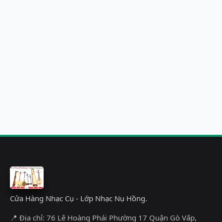
Cửa Hàng Nhạc Cụ - Lớp Nhạc Nụ Hồng.
📍 Địa chỉ: 76 Lê Hoàng Phái Phường 17 Quận Gò Vấp,